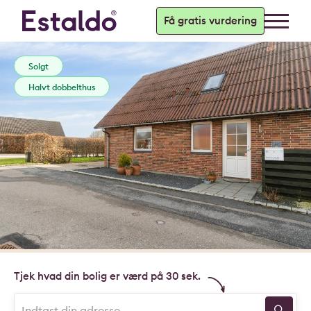
Få gratis vurdering
Solgt
Halvt dobbelthus
Tjek hvad din bolig er værd på 30 sek.