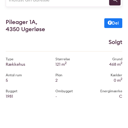
Pileager 1A,
Del
4350 Ugerløse
Solgt
Type
Størrelse
Grund
2
2
Rækkehus
121 m
468 m
Antal rum
Plan
Kælder
2
5
2
0 m
Bygget
Ombygget
Energimærke
1981
-
C