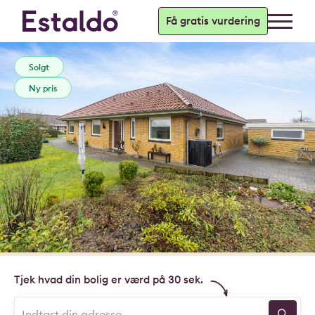
Få gratis vurdering
Solgt
Ny pris
Tjek hvad din bolig er værd på 30 sek.