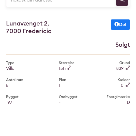
Lunavænget 2,
Del
7000 Fredericia
Solgt
Type
Størrelse
Grund
2
2
Villa
151 m
839 m
Antal rum
Plan
Kælder
2
5
1
0 m
Bygget
Ombygget
Energimærke
1971
-
D