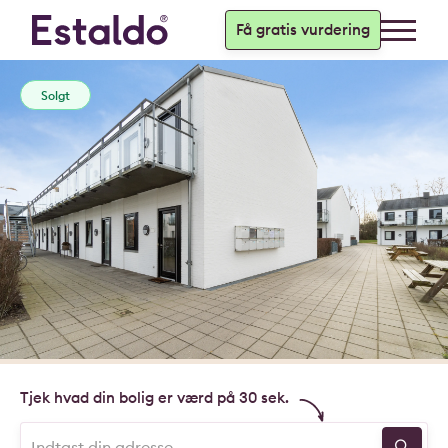
Få gratis vurdering
Solgt
Tjek hvad din bolig er værd på 30 sek.