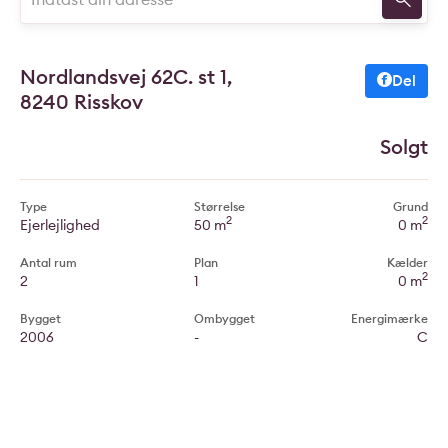
Nordlandsvej 62C. st 1,
Del
8240 Risskov
Solgt
Type
Størrelse
Grund
2
2
Ejerlejlighed
50 m
0 m
Antal rum
Plan
Kælder
2
2
1
0 m
Bygget
Ombygget
Energimærke
2006
-
C