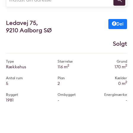
Ledavej 75,
Del
9210 Aalborg SØ
Solgt
Type
Størrelse
Grund
2
2
Rækkehus
116 m
170 m
Antal rum
Plan
Kælder
2
5
2
0 m
Bygget
Ombygget
Energimærke
1981
-
-