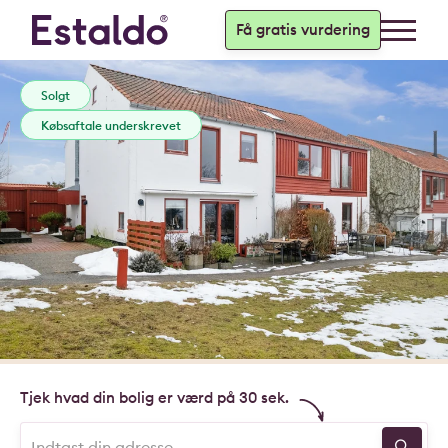
Få gratis vurdering
Solgt
Købsaftale underskrevet
Tjek hvad din bolig er værd på 30 sek.