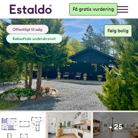
Få gratis vurdering
Offentligt til salg
Købsaftale underskrevet
+ 25