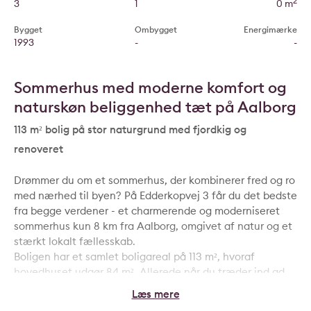
2
3
1
0 m
Bygget
Ombygget
Energimærke
1993
-
-
Sommerhus med moderne komfort og
naturskøn beliggenhed tæt på Aalborg
113 m² bolig på stor naturgrund med fjordkig og
renoveret
Drømmer du om et sommerhus, der kombinerer fred og ro
med nærhed til byen? På Edderkopvej 3 får du det bedste
fra begge verdener - et charmerende og moderniseret
sommerhus kun 8 km fra Aalborg, omgivet af natur og et
stærkt lokalt fællesskab.
Boligen har et samlet boligareal på 113 m², hvoraf
hovedhuset udgør 84 m². Allerede når du træder ind ad
hoveddøren, mødes du af loft til kip i hele hovedehuset,
hvilket giver en skøn rumlighed og en lys, luftig