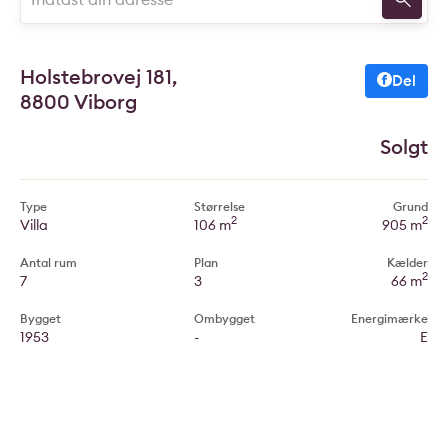
Holstebrovej 181,
Del
8800 Viborg
Solgt
Type
Størrelse
Grund
2
2
Villa
106 m
905 m
Antal rum
Plan
Kælder
2
7
3
66 m
Bygget
Ombygget
Energimærke
1953
-
E