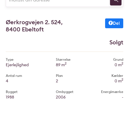
Øerkrogvejen 2. 524,
Del
8400 Ebeltoft
Solgt
Type
Størrelse
Grund
2
2
Ejerlejlighed
89 m
0 m
Antal rum
Plan
Kælder
2
4
2
0 m
Bygget
Ombygget
Energimærke
1988
2006
-