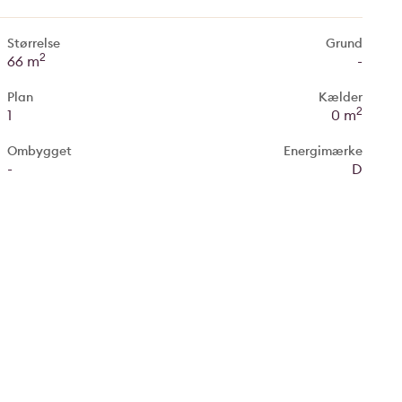
Størrelse
Grund
2
66 m
-
Plan
Kælder
2
1
0 m
Ombygget
Energimærke
-
D