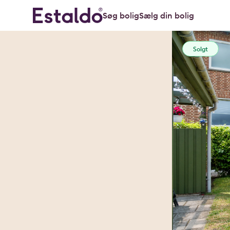
Søg bolig
Sælg din bolig
Solgt