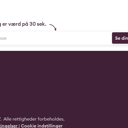
g er værd på 30 sek.
Se di
 Alle rettigheder forbeholdes.
ingelser
|
Cookie indstillinger