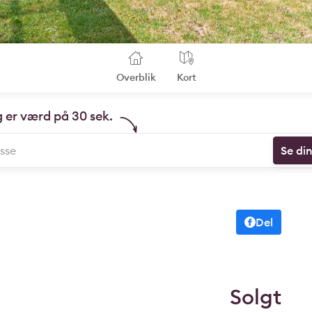
Overblik
Kort
g er værd på 30 sek.
Se di
Del
Solgt