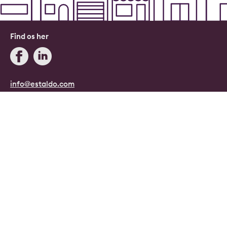
Find os her
info@estaldo.com
+45 71 96 08 08
Blog
Estaldo, Danmark.
Danmarks digitale ejendomsmægler.
Copyright © 2026, Estaldo, CVR: 40415807.
Alle rettigheder forbeholdes.
Persondata- og cookiepolitik
|
Handelsbetingelser
|
Cookie indstillinger