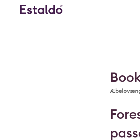
Book
Æbeløvæng
Fores
pass