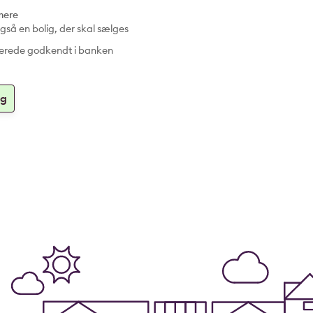
 mere
gså en bolig, der skal sælges
llerede godkendt i banken
ag