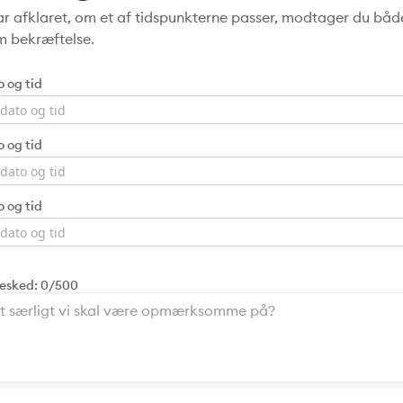
har afklaret, om et af tidspunkterne passer, modtager du bå
m bekræftelse.
o og tid
o og tid
o og tid
 besked:
0/500