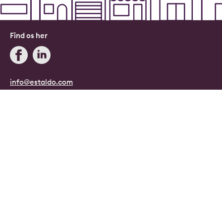
Find os her
info@estaldo.com
+45 71 96 08 08
Blog
Estaldo, Danmark.
Danmarks digitale ejendomsmægler.
Copyright © 2026, Estaldo, CVR: 40415807.
Alle rettigheder forbeholdes.
Persondata- og cookiepolitik
|
Handelsbetingelser
|
Cookie indstillinger