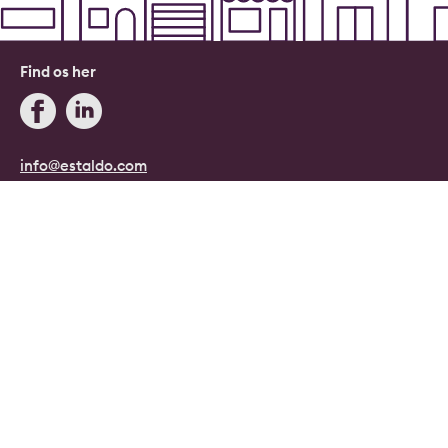
Find os her
info@estaldo.com
+45 71 96 08 08
Blog
Estaldo, Danmark.
Danmarks digitale ejendomsmægler.
Copyright © 2026, Estaldo, CVR: 40415807.
Alle rettigheder forbeholdes.
Persondata- og cookiepolitik
|
Handelsbetingelser
|
Cookie indstillinger