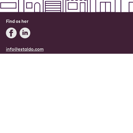
Find os her
info@estaldo.com
+45 71 96 08 08
Blog
Estaldo, Danmark.
Danmarks digitale ejendomsmægler.
Copyright © 2026, Estaldo, CVR: 40415807.
Alle rettigheder forbeholdes.
Persondata- og cookiepolitik
|
Handelsbetingelser
|
Cookie indstillinger