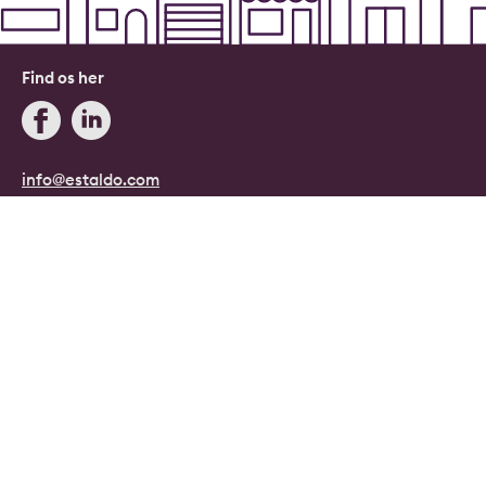
Find os her
info@estaldo.com
+45 71 96 08 08
Blog
Estaldo, Danmark.
Danmarks digitale ejendomsmægler.
Copyright © 2026, Estaldo, CVR: 40415807.
Alle rettigheder forbeholdes.
Persondata- og cookiepolitik
|
Handelsbetingelser
|
Cookie indstillinger