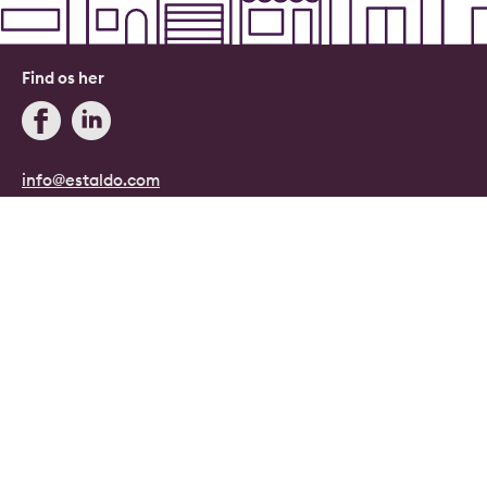
Find os her
info@estaldo.com
+45 71 96 08 08
Blog
Estaldo, Danmark.
Danmarks digitale ejendomsmægler.
Copyright © 2026, Estaldo, CVR: 40415807.
Alle rettigheder forbeholdes.
Persondata- og cookiepolitik
|
Handelsbetingelser
|
Cookie indstillinger