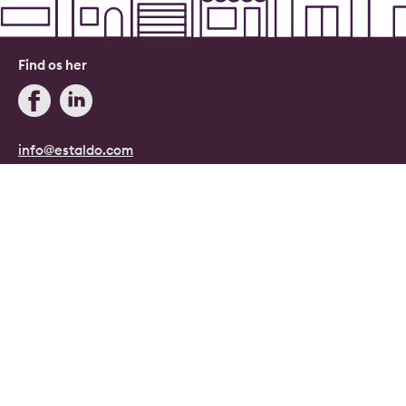
Find os her
info@estaldo.com
+45 71 96 08 08
Blog
Estaldo, Danmark.
Danmarks digitale ejendomsmægler.
Copyright © 2026, Estaldo, CVR: 40415807.
Alle rettigheder forbeholdes.
Persondata- og cookiepolitik
|
Handelsbetingelser
|
Cookie indstillinger