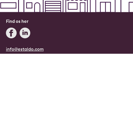
Find os her
info@estaldo.com
+45 71 96 08 08
Blog
Estaldo, Danmark.
Danmarks digitale ejendomsmægler.
Copyright © 2026, Estaldo, CVR: 40415807.
Alle rettigheder forbeholdes.
Persondata- og cookiepolitik
|
Handelsbetingelser
|
Cookie indstillinger