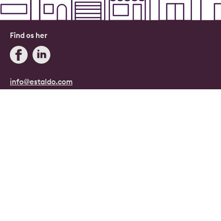
Find os her
info@estaldo.com
+45 71 96 08 08
Blog
Estaldo, Danmark.
Danmarks digitale ejendomsmægler.
Copyright © 2026, Estaldo, CVR: 40415807.
Alle rettigheder forbeholdes.
Persondata- og cookiepolitik
|
Handelsbetingelser
|
Cookie indstillinger