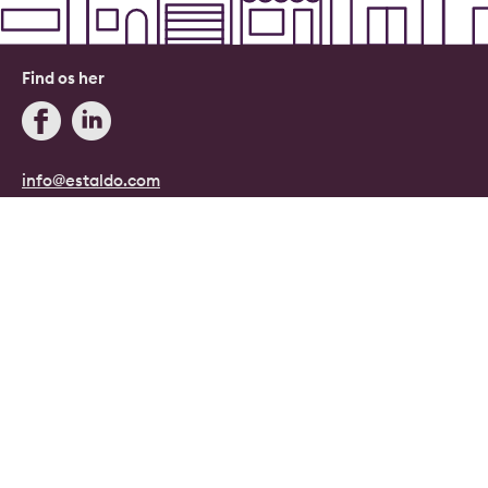
Find os her
info@estaldo.com
+45 71 96 08 08
Blog
Estaldo, Danmark.
Danmarks digitale ejendomsmægler.
Copyright © 2026, Estaldo, CVR: 40415807.
Alle rettigheder forbeholdes.
Persondata- og cookiepolitik
|
Handelsbetingelser
|
Cookie indstillinger