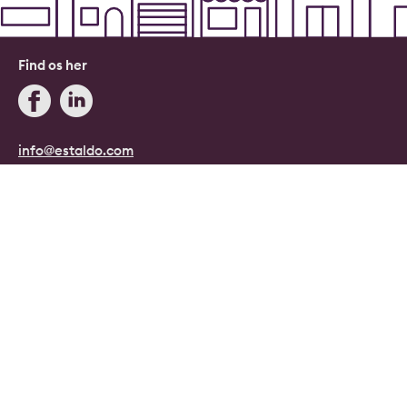
Find os her
info@estaldo.com
+45 71 96 08 08
Blog
Estaldo, Danmark.
Danmarks digitale ejendomsmægler.
Copyright © 2026, Estaldo, CVR: 40415807.
Alle rettigheder forbeholdes.
Persondata- og cookiepolitik
|
Handelsbetingelser
|
Cookie indstillinger